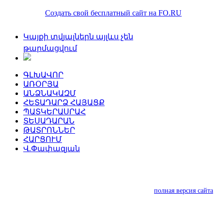
Создать свой бесплатный сайт на FO.RU
Կայքի տվյալներն այլևս չեն
թարմացվում
ԳԼԽԱՎՈՐ
ԱՌՕՐՅԱ
ԱՆՁՆԱԿԱԶՄ
ՀԵՏԱԴԱՐՁ ՀԱՅԱՑՔ
ՊԱՏԿԵՐԱՍՐԱՀ
ՏԵՍԱԴԱՐԱՆ
ԹԱՏՐՈՆՆԵՐ
ՀԱՐՑՈՒՄ
Վ.Փափազյան
полная версия сайта